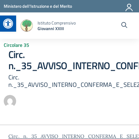
Vai ai contenuti
Vai al menu di navigazione
Vai al footer
Ministero dell'Istruzione e del Merito
Apri la barra degli strumenti
Istituto Comprensivo
Giovanni XXIII
Circolare 35
Circ.
n._35_AVVISO_INTERNO_CONF
Circ.
n._35_AVVISO_INTERNO_CONFERMA_E_SELEZ
Circ._n._35_AVVISO_INTERNO_CONFERMA_E_SELE