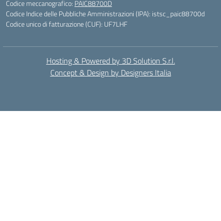
Codice meccanografico:
PAIC88700D
Codice Indice delle Pubbliche Amministrazioni (IPA): istsc_paic88700d
Codice unico di fatturazione (CUF): UF7LHF
Hosting & Powered by 3D Solution S.r.l.
Concept & Design by Designers Italia