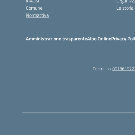
Invalsi
Organizz
Comune
La storia
Normattiva
Amministrazione trasparente
Albo Online
Privacy Pol
Centralino:
091861972