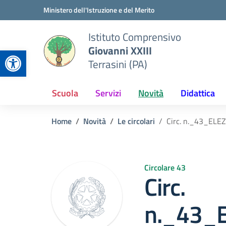
Vai ai contenuti
Vai al menu di navigazione
Vai al footer
Ministero dell'Istruzione e del Merito
Istituto Comprensivo
Giovanni XXIII
Apri la barra degli strumenti
Terrasini (PA)
Scuola
Servizi
Novità
Didattica
Home
Novità
Le circolari
Circ. n._43_E
Circolare 43
Circ.
n._43_