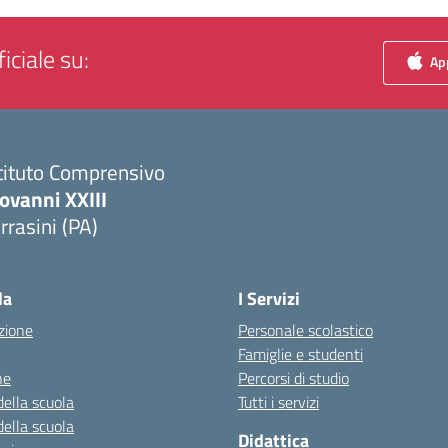
iciale su:
App
tituto Comprensivo
ovanni XXIII
rrasini (PA)
Visita la pagina iniziale della scuola
la
I Servizi
zione
Personale scolastico
Famiglie e studenti
ne
Percorsi di studio
della scuola
Tutti i servizi
della scuola
Didattica