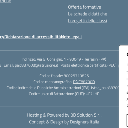
azione
Offerta formativa
Le schede didattiche
I progetti delle classi
icy
Dichiarazione di accessibilità
Note legali
Indirizzo:
Via G. Consiglio, 1 - 90049 - Terrasini (PA)
3
Email:
paic88700d@istruzione.it
Posta elettronica certificata (PEC):
paic8
Codice fiscale: 80025710825
Codice meccanografico:
PAIC88700D
Codice Indice delle Pubbliche Amministrazioni (IPA): istsc_paic88700d
Codice unico di fatturazione (CUF): UF7LHF
Hosting & Powered by 3D Solution S.r.l.
Concept & Design by Designers Italia