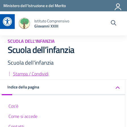
Vai ai contenuti
Vai al menu di navigazione
Vai al footer
Ministero dell'Istruzione e del Merito
Apri la barra degli strumenti
Istituto Comprensivo
Giovanni XXIII
SCUOLA DELL'INFANZIA
Scuola dell’infanzia
Scuola dell'infanzia
Stampa / Condividi
Indice della pagina
Cos'è
Come si accede
Contatti