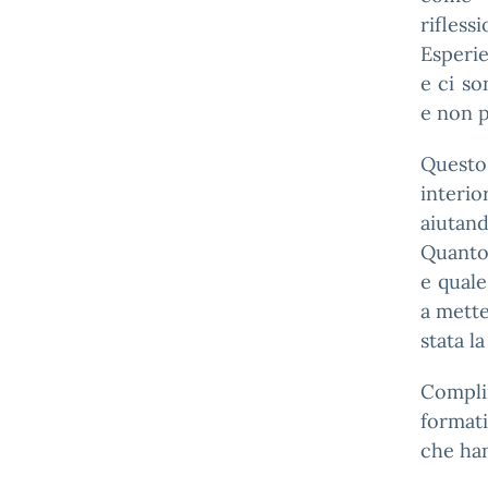
rifless
Esperie
e ci so
e non p
Questo
interi
aiutand
Quanto 
e quale
a mette
stata l
Complim
formati
che han