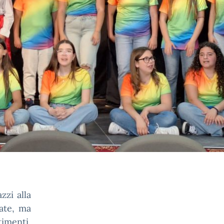
zzi alla
ate, ma
imenti,