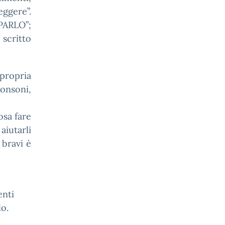
eggere”.
“PARLO”;
 scritto
propria
onsoni,
osa fare
aiutarli
 bravi è
enti
lo.