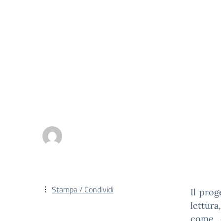
Stampa / Condividi
Il prog
lettur
come c