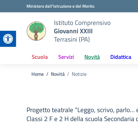
Vai ai contenuti
Vai al menu di navigazione
Vai al footer
Ministero dell'Istruzione e del Merito
Istituto Comprensivo
Giovanni XXIII
Apri la barra degli strumenti
Terrasini (PA)
Scuola
Servizi
Novità
Didattica
Home
Novità
Notizie
Progetto teatrale “Leggo, scrivo, parlo… 
Classi 2 F e 2 H della scuola Secondaria 