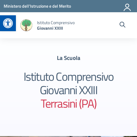
Vai ai contenuti
Vai al menu di navigazione
Vai al footer
Ministero dell'Istruzione e del Merito
Apri la barra degli strumenti
Istituto Comprensivo
Giovanni XXIII
La Scuola
Istituto Comprensivo
Giovanni XXIII
Terrasini (PA)