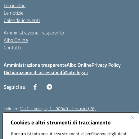
Le circolari
Le notizie
Calendario eventi
Amministrazione Trasparente
Albo Online
Contatti
Amministrazione trasparente
Albo Online
Privacy Policy
Dichiarazione di accessibilità
Note legali
Seguici su:
Indirizzo:
Via G. Consiglio, 1 - 90049 - Terrasini (PA)
Centralino:
0918619723
Email:
paic88700d@istruzione.it
Posta elettronica certificata (PEC):
Cookies e altri strumenti di tracciamento
paic88700d@pec.istruzione.it
Codice fiscale: 80025710825
Il nostro Istituto non utilizza strumenti di profilazione degli utenti -