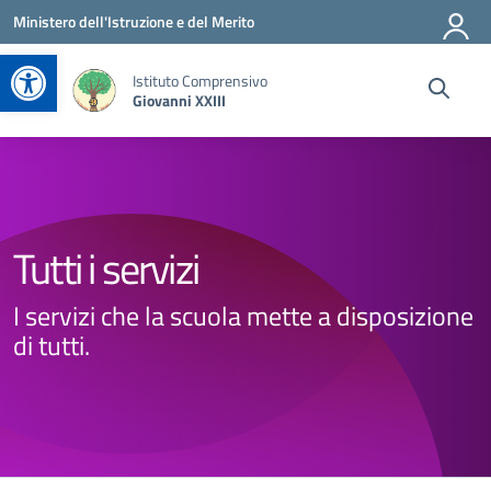
Vai ai contenuti
Vai al menu di navigazione
Vai al footer
Ministero dell'Istruzione e del Merito
Apri la barra degli strumenti
Istituto Comprensivo
Giovanni XXIII
Tutti i servizi
I servizi che la scuola mette a disposizione
di tutti.