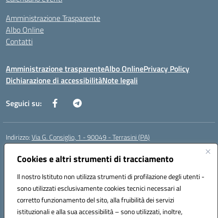
Amministrazione Trasparente
Albo Online
Contatti
Amministrazione trasparente
Albo Online
Privacy Policy
Dichiarazione di accessibilità
Note legali
Seguici su:
Indirizzo:
Via G. Consiglio, 1 - 90049 - Terrasini (PA)
Centralino:
0918619723
Email:
paic88700d@istruzione.it
Posta elettronica certificata (PEC):
Cookies e altri strumenti di tracciamento
paic88700d@pec.istruzione.it
Codice fiscale: 80025710825
Il nostro Istituto non utilizza strumenti di profilazione degli utenti -
Codice meccanografico:
PAIC88700D
sono utilizzati esclusivamente cookies tecnici necessari al
Codice Indice delle Pubbliche Amministrazioni (IPA): istsc_paic88700d
corretto funzionamento del sito, alla fruibilità dei servizi
Codice unico di fatturazione (CUF): UF7LHF
istituzionali e alla sua accessibilità – sono utilizzati, inoltre,