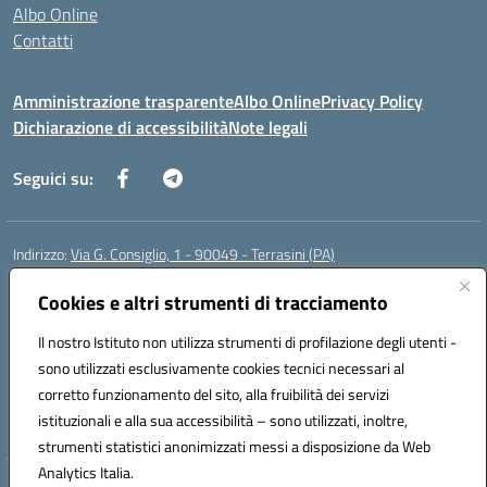
Albo Online
Contatti
Amministrazione trasparente
Albo Online
Privacy Policy
Dichiarazione di accessibilità
Note legali
Seguici su:
Indirizzo:
Via G. Consiglio, 1 - 90049 - Terrasini (PA)
Centralino:
0918619723
Email:
paic88700d@istruzione.it
Posta elettronica certificata (PEC):
Cookies e altri strumenti di tracciamento
paic88700d@pec.istruzione.it
Codice fiscale: 80025710825
Il nostro Istituto non utilizza strumenti di profilazione degli utenti -
Codice meccanografico:
PAIC88700D
sono utilizzati esclusivamente cookies tecnici necessari al
Codice Indice delle Pubbliche Amministrazioni (IPA): istsc_paic88700d
corretto funzionamento del sito, alla fruibilità dei servizi
Codice unico di fatturazione (CUF): UF7LHF
istituzionali e alla sua accessibilità – sono utilizzati, inoltre,
strumenti statistici anonimizzati messi a disposizione da Web
Analytics Italia.