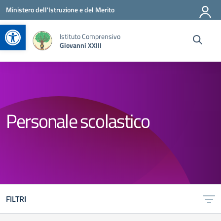
Vai ai contenuti
Vai al menu di navigazione
Vai al footer
Ministero dell'Istruzione e del Merito
Apri la barra degli strumenti
Istituto Comprensivo
Giovanni XXIII
Personale scolastico
FILTRI