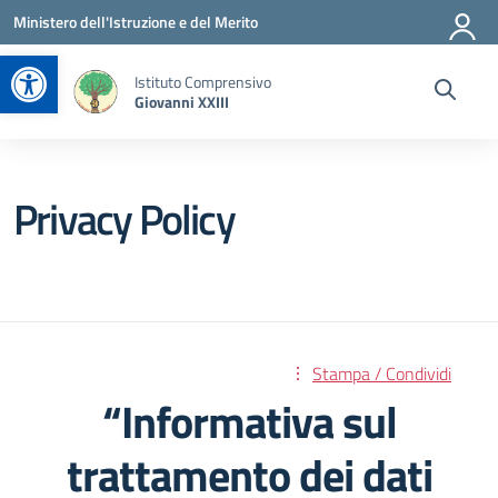
Vai ai contenuti
Vai al menu di navigazione
Vai al footer
Ministero dell'Istruzione e del Merito
Apri la barra degli strumenti
Istituto Comprensivo
Giovanni XXIII
Privacy Policy
Stampa / Condividi
“Informativa sul
trattamento dei dati