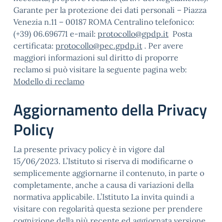
Garante per la protezione dei dati personali – Piazza
Venezia n.11 – 00187 ROMA Centralino telefonico:
(+39) 06.696771 e-mail:
protocollo@gpdp.it
Posta
certificata:
protocollo@pec.gpdp.it
. Per avere
maggiori informazioni sul diritto di proporre
reclamo si può visitare la seguente pagina web:
Modello di reclamo
Aggiornamento della Privacy
Policy
La presente privacy policy è in vigore dal
15/06/2023. L’Istituto si riserva di modificarne o
semplicemente aggiornarne il contenuto, in parte o
completamente, anche a causa di variazioni della
normativa applicabile. L’Istituto La invita quindi a
visitare con regolarità questa sezione per prendere
cognizione della più recente ed aggiornata versione