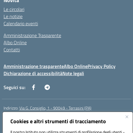
Novità
Le circolari
Le notizie
Calendario eventi
Amministrazione Trasparente
Albo Online
Contatti
Amministrazione trasparente
Albo Online
Privacy Policy
Dichiarazione di accessibilità
Note legali
Seguici su:
Indirizzo:
Via G. Consiglio, 1 - 90049 - Terrasini (PA)
Centralino:
0918619723
Email:
paic88700d@istruzione.it
Posta elettronica certificata (PEC):
Cookies e altri strumenti di tracciamento
paic88700d@pec.istruzione.it
Codice fiscale: 80025710825
Il nostro Istituto non utilizza strumenti di profilazione degli utenti -