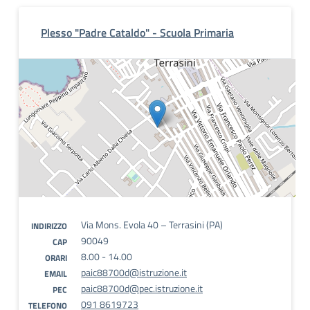
Plesso "Padre Cataldo" - Scuola Primaria
Via Mons. Evola 40 – Terrasini (PA)
INDIRIZZO
90049
CAP
8.00 - 14.00
ORARI
paic88700d@istruzione.it
EMAIL
paic88700d@pec.istruzione.it
PEC
091 8619723
TELEFONO