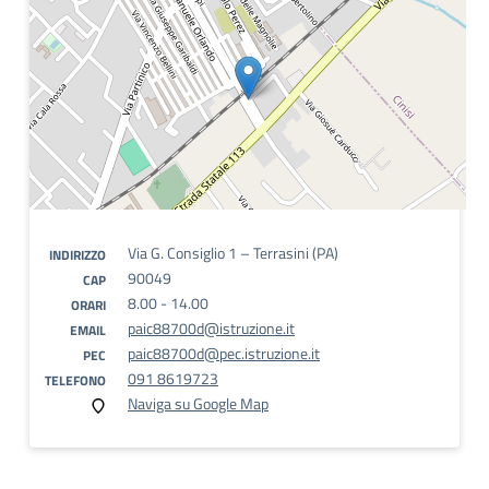
Via G. Consiglio 1 – Terrasini (PA)
INDIRIZZO
90049
CAP
8.00 - 14.00
ORARI
paic88700d@istruzione.it
EMAIL
paic88700d@pec.istruzione.it
PEC
091 8619723
TELEFONO
Naviga su Google Map