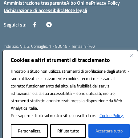
Amministrazione trasparente
Albo Online
Privacy Policy
Dichiarazione di accessibilità
Note legali
Seguici su:
Indirizzo:
Via G. Consiglio, 1 - 90049 - Terrasini (PA)
Centralino:
0918619723
Email:
paic88700d@istruzione.it
Posta elettronica certificata (PEC):
Cookies e altri strumenti di tracciamento
paic88700d@pec.istruzione.it
Codice fiscale: 80025710825
Il nostro Istituto non utilizza strumenti di profilazione degli utenti -
Codice meccanografico:
PAIC88700D
sono utilizzati esclusivamente cookies tecnici necessari al
Codice Indice delle Pubbliche Amministrazioni (IPA): istsc_paic88700d
corretto funzionamento del sito, alla fruibilità dei servizi
Codice unico di fatturazione (CUF): UF7LHF
istituzionali e alla sua accessibilità – sono utilizzati, inoltre,
strumenti statistici anonimizzati messi a disposizione da Web
Analytics Italia.
Hosting & Powered by 3D Solution S.r.l.
Per saperne di più sul nostro sito, consulta la ns.
Cookie Policy.
Concept & Design by Designers Italia
Personalizza
Rifiuta tutto
Accettare tutto