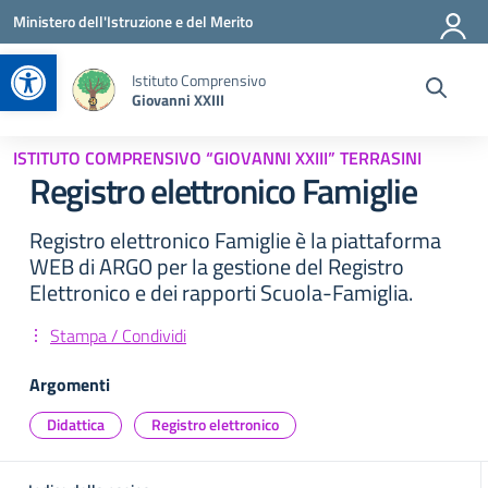
Vai ai contenuti
Vai al menu di navigazione
Vai al footer
Ministero dell'Istruzione e del Merito
Apri la barra degli strumenti
Istituto Comprensivo
Giovanni XXIII
ISTITUTO COMPRENSIVO “GIOVANNI XXIII” TERRASINI
Registro elettronico Famiglie
Registro elettronico Famiglie è la piattaforma
WEB di ARGO per la gestione del Registro
Elettronico e dei rapporti Scuola-Famiglia.
Stampa / Condividi
Argomenti
Didattica
Registro elettronico