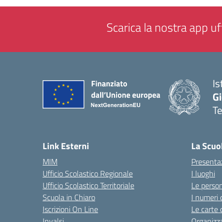
Scarica la nostra app uff
Is
Gi
Te
— 
Link Esterni
La Scuo
MIM
Presenta
Ufficio Scolastico Regionale
I luoghi
Ufficio Scolastico Territoriale
Le perso
Scuola in Chiaro
I numeri 
Iscrizioni On Line
Le carte 
Invalsi
Organizz