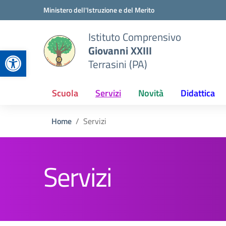
Vai ai contenuti
Vai al menu di navigazione
Vai al footer
Ministero dell'Istruzione e del Merito
Istituto Comprensivo
Giovanni XXIII
Apri la barra degli strumenti
Terrasini (PA)
Scuola
Servizi
Novità
Didattica
Home
Servizi
Servizi