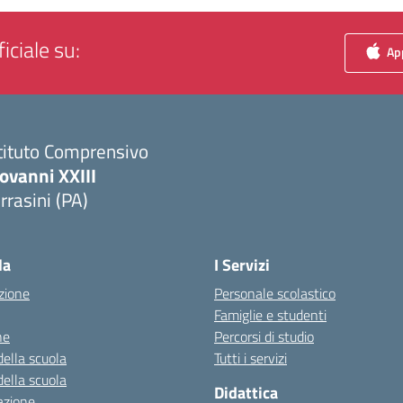
iciale su:
App
tituto Comprensivo
ovanni XXIII
rrasini (PA)
Visita la pagina iniziale della scuola
la
I Servizi
zione
Personale scolastico
Famiglie e studenti
ne
Percorsi di studio
della scuola
Tutti i servizi
della scuola
Didattica
azione