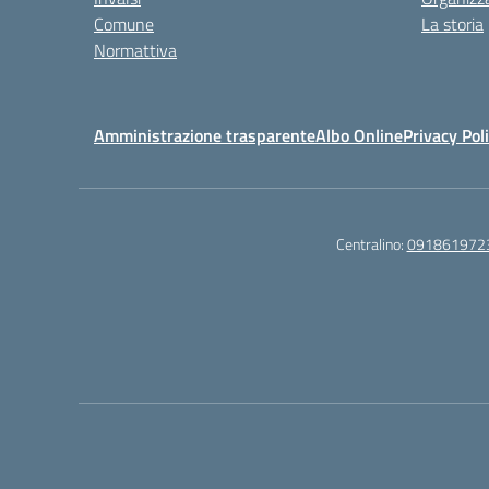
Comune
La storia
Normattiva
Amministrazione trasparente
Albo Online
Privacy Pol
Centralino:
091861972