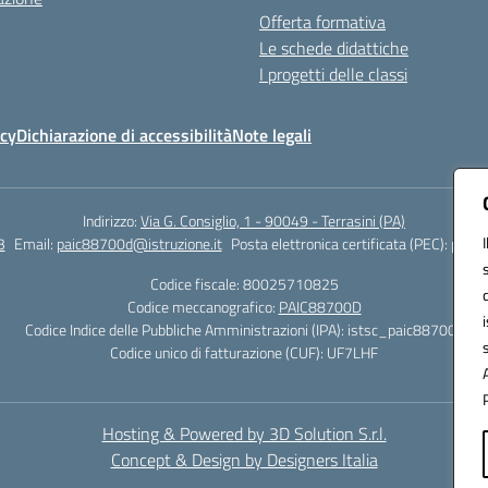
Offerta formativa
Le schede didattiche
I progetti delle classi
icy
Dichiarazione di accessibilità
Note legali
Indirizzo:
Via G. Consiglio, 1 - 90049 - Terrasini (PA)
3
Email:
paic88700d@istruzione.it
Posta elettronica certificata (PEC):
paic8
Codice fiscale: 80025710825
Codice meccanografico:
PAIC88700D
Codice Indice delle Pubbliche Amministrazioni (IPA): istsc_paic88700d
Codice unico di fatturazione (CUF): UF7LHF
Hosting & Powered by 3D Solution S.r.l.
Concept & Design by Designers Italia