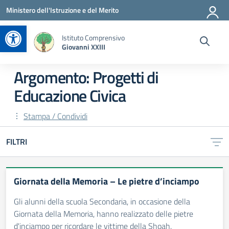
Vai ai contenuti
Vai al menu di navigazione
Vai al footer
Ministero dell'Istruzione e del Merito
Apri la barra degli strumenti
Istituto Comprensivo
Giovanni XXIII
Argomento: Progetti di
Educazione Civica
Stampa / Condividi
FILTRI
Giornata della Memoria – Le pietre d’inciampo
Gli alunni della scuola Secondaria, in occasione della
Giornata della Memoria, hanno realizzato delle pietre
d'inciampo per ricordare le vittime della Shoah.