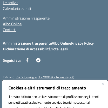
Le notizie
Calendario eventi
Amministrazione Trasparente
Albo Online
Contatti
Amministrazione trasparente
Albo Online
Privacy Policy
Dichiarazione di accessibilità
Note legali
Seguici su:
Indirizzo:
Via G. Consiglio, 1 - 90049 - Terrasini (PA)
Centralino:
0918619723
Email:
paic88700d@istruzione.it
Posta elettronica certificata (PEC):
Cookies e altri strumenti di tracciamento
paic88700d@pec.istruzione.it
Codice fiscale: 80025710825
Il nostro Istituto non utilizza strumenti di profilazione degli utenti -
Codice meccanografico:
PAIC88700D
sono utilizzati esclusivamente cookies tecnici necessari al
Codice Indice delle Pubbliche Amministrazioni (IPA): istsc_paic88700d