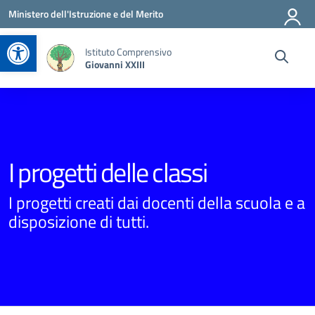
Vai ai contenuti
Vai al menu di navigazione
Vai al footer
Ministero dell'Istruzione e del Merito
Apri la barra degli strumenti
Istituto Comprensivo
Giovanni XXIII
I progetti delle classi
I progetti creati dai docenti della scuola e a
disposizione di tutti.