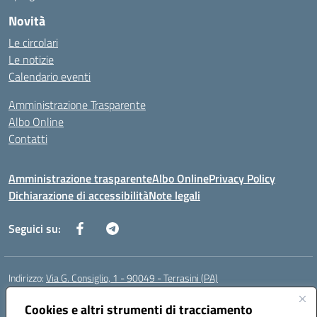
Novità
Le circolari
Le notizie
Calendario eventi
Amministrazione Trasparente
Albo Online
Contatti
Amministrazione trasparente
Albo Online
Privacy Policy
Dichiarazione di accessibilità
Note legali
Seguici su:
Indirizzo:
Via G. Consiglio, 1 - 90049 - Terrasini (PA)
Centralino:
0918619723
Email:
paic88700d@istruzione.it
Posta elettronica certificata (PEC):
Cookies e altri strumenti di tracciamento
paic88700d@pec.istruzione.it