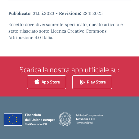
Pubblicato:
31.05.2023
-
Revisione:
28.11.2025
Eccetto dove diversamente specificato, questo articolo è
stato rilasciato sotto Licenza Creative Commons
Attribuzione 4.0 Italia.
Scarica la nostra app ufficiale su:
App Store
Play Store
Istituto Comprensivo
Giovanni XXIII
Terrasini (PA)
— Visita la pagina iniziale della scuola