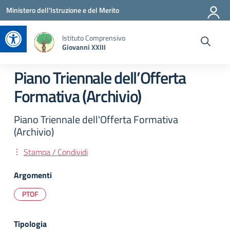
Vai ai contenuti
Vai al menu di navigazione
Vai al footer
Ministero dell'Istruzione e del Merito
Apri la barra degli strumenti
Istituto Comprensivo
Giovanni XXIII
Piano Triennale dell’Offerta
Formativa (Archivio)
Piano Triennale dell'Offerta Formativa
(Archivio)
Stampa / Condividi
Argomenti
PTOF
Tipologia