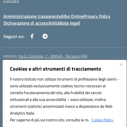
Contatti
Amministrazione trasparente
Albo Online
Privacy Policy
Dichiarazione di accessibilità
Note legali
Seguici su:
Indirizzo:
Via G. Consiglio, 1 - 90049 - Terrasini (PA)
Centralino:
0918619723
Email:
paic88700d@istruzione.it
Posta elettronica certificata (PEC):
Cookies e altri strumenti di tracciamento
paic88700d@pec.istruzione.it
Codice fiscale: 80025710825
Il nostro Istituto non utilizza strumenti di profilazione degli utenti -
Codice meccanografico:
PAIC88700D
sono utilizzati esclusivamente cookies tecnici necessari al
Codice Indice delle Pubbliche Amministrazioni (IPA): istsc_paic88700d
corretto funzionamento del sito, alla fruibilità dei servizi
Codice unico di fatturazione (CUF): UF7LHF
istituzionali e alla sua accessibilità – sono utilizzati, inoltre,
strumenti statistici anonimizzati messi a disposizione da Web
Analytics Italia.
Hosting & Powered by 3D Solution S.r.l.
Per saperne di più sul nostro sito, consulta la ns.
Cookie Policy.
Concept & Design by Designers Italia