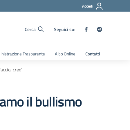
Accedi
Cerca
Seguici su:
nistrazione Trasparente
Albo Online
Contatti
accio, creo’
amo il bullismo