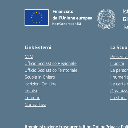
Is
Gi
Te
— 
Link Esterni
La Scuo
MIM
Presenta
Ufficio Scolastico Regionale
I luoghi
Ufficio Scolastico Territoriale
Le perso
Scuola in Chiaro
I numeri 
Iscrizioni On Line
Le carte 
Invalsi
Organizz
Comune
La storia
Normattiva
Amministrazione trasparente
Albo Online
Privacy Pol