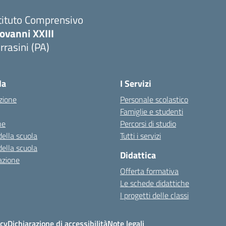
tituto Comprensivo
ovanni XXIII
rrasini (PA)
Visita la pagina iniziale della scuola
la
I Servizi
zione
Personale scolastico
Famiglie e studenti
ne
Percorsi di studio
della scuola
Tutti i servizi
della scuola
Didattica
azione
Offerta formativa
Le schede didattiche
I progetti delle classi
icy
Dichiarazione di accessibilità
Note legali