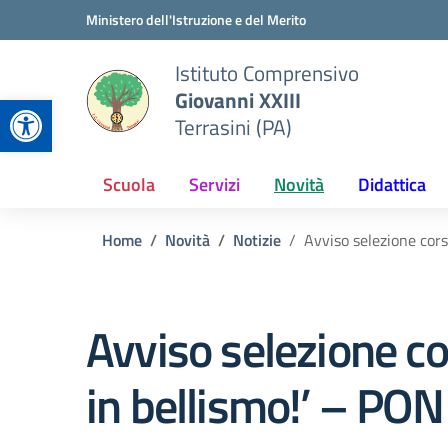
Vai ai contenuti
Vai al menu di navigazione
Vai al footer
Ministero dell'Istruzione e del Merito
Istituto Comprensivo
Giovanni XXIII
Apri la barra degli strumenti
Terrasini (PA)
Scuola
Servizi
Novità
Didattica
Home
Novità
Notizie
Avviso selezione cors
Avviso selezione co
in bellismo!’ – PON 