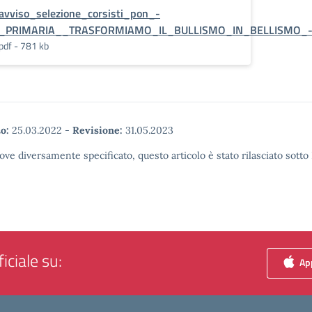
avviso_selezione_corsisti_pon_-
_PRIMARIA__TRASFORMIAMO_IL_BULLISMO_IN_BELLISMO_
pdf - 781 kb
o:
25.03.2022
-
Revisione:
31.05.2023
ove diversamente specificato, questo articolo è stato rilasciato sott
iciale su:
App