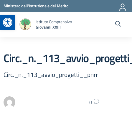
Vai ai contenuti
Vai al menu di navigazione
Vai al footer
Ministero dell'Istruzione e del Merito
Apri la barra degli strumenti
Istituto Comprensivo
Giovanni XXIII
Circ._n._113_avvio_progetti
Circ._n._113_avvio_progetti__pnrr
0