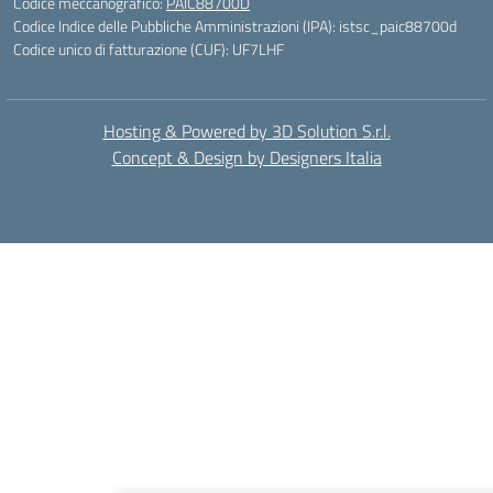
Codice meccanografico:
PAIC88700D
Codice Indice delle Pubbliche Amministrazioni (IPA): istsc_paic88700d
Codice unico di fatturazione (CUF): UF7LHF
Hosting & Powered by 3D Solution S.r.l.
Concept & Design by Designers Italia