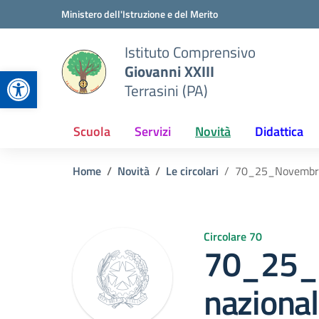
Vai ai contenuti
Vai al menu di navigazione
Vai al footer
Ministero dell'Istruzione e del Merito
Istituto Comprensivo
Giovanni XXIII
Apri la barra degli strumenti
Terrasini (PA)
Scuola
Servizi
Novità
Didattica
Home
Novità
Le circolari
70_25_Novembre_g
Circolare 70
70_25_
nazional