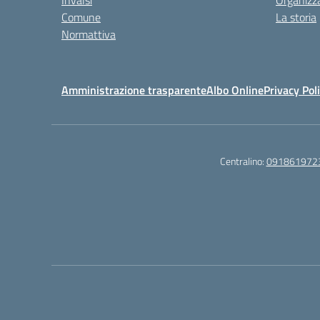
Invalsi
Organizz
Comune
La storia
Normattiva
Amministrazione trasparente
Albo Online
Privacy Pol
Centralino:
091861972