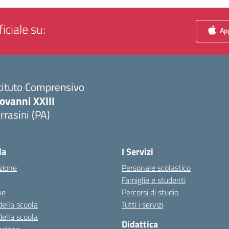
iciale su:
App
tituto Comprensivo
ovanni XXIII
rrasini (PA)
Visita la pagina iniziale della scuola
la
I Servizi
zione
Personale scolastico
Famiglie e studenti
ne
Percorsi di studio
della scuola
Tutti i servizi
della scuola
Didattica