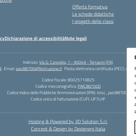
azione
Offerta formativa
Le schede didattiche
I progetti delle classi
icy
Dichiarazione di accessibilità
Note legali
Indirizzo:
Via G. Consiglio, 1 - 90049 - Terrasini (PA)
3
Email:
paic88700d@istruzione.it
Posta elettronica certificata (PEC):
paic8
Codice fiscale: 80025710825
Codice meccanografico:
PAIC88700D
Codice Indice delle Pubbliche Amministrazioni (IPA): istsc_paic88700d
Codice unico di fatturazione (CUF): UF7LHF
Hosting & Powered by 3D Solution S.r.l.
Concept & Design by Designers Italia