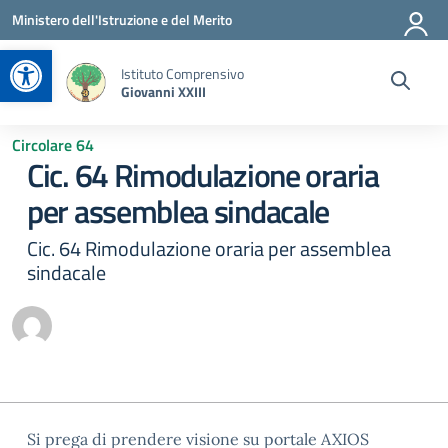
Vai ai contenuti
Vai al menu di navigazione
Vai al footer
Ministero dell'Istruzione e del Merito
Apri la barra degli strumenti
Istituto Comprensivo
Giovanni XXIII
Circolare 64
Cic. 64 Rimodulazione oraria
per assemblea sindacale
Cic. 64 Rimodulazione oraria per assemblea
sindacale
Si prega di prendere visione su portale AXIOS