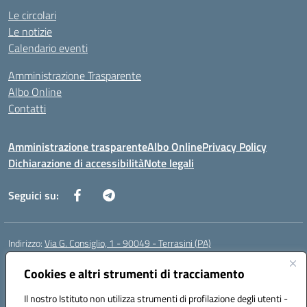
Le circolari
Le notizie
Calendario eventi
Amministrazione Trasparente
Albo Online
Contatti
Amministrazione trasparente
Albo Online
Privacy Policy
Dichiarazione di accessibilità
Note legali
Seguici su:
Indirizzo:
Via G. Consiglio, 1 - 90049 - Terrasini (PA)
Centralino:
0918619723
Email:
paic88700d@istruzione.it
Posta elettronica certificata (PEC):
Cookies e altri strumenti di tracciamento
paic88700d@pec.istruzione.it
Codice fiscale: 80025710825
Il nostro Istituto non utilizza strumenti di profilazione degli utenti -