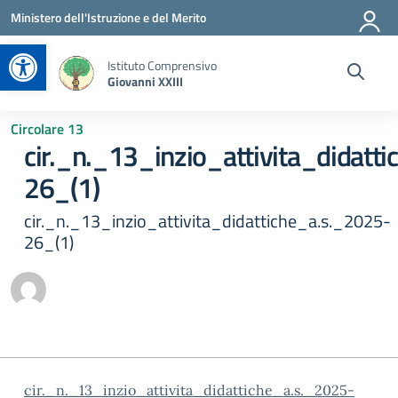
Vai ai contenuti
Vai al menu di navigazione
Vai al footer
Ministero dell'Istruzione e del Merito
Apri la barra degli strumenti
Istituto Comprensivo
Giovanni XXIII
Circolare 13
cir._n._13_inzio_attivita_didatt
26_(1)
cir._n._13_inzio_attivita_didattiche_a.s._2025-
26_(1)
cir._n._13_inzio_attivita_didattiche_a.s._2025-