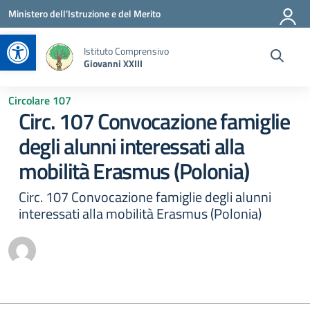
Vai ai contenuti
Vai al menu di navigazione
Vai al footer
Ministero dell'Istruzione e del Merito
Apri la barra degli strumenti
Istituto Comprensivo
Giovanni XXIII
Circolare 107
Circ. 107 Convocazione famiglie
degli alunni interessati alla
mobilità Erasmus (Polonia)
Circ. 107 Convocazione famiglie degli alunni
interessati alla mobilità Erasmus (Polonia)