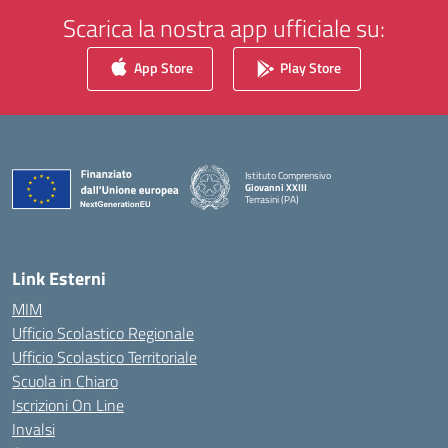
Scarica la nostra app ufficiale su:
App Store
Play Store
Istituto Comprensivo
Giovanni XXIII
Terrasini (PA)
— Visita la pagina iniziale della scuola
Link Esterni
MIM
Ufficio Scolastico Regionale
Ufficio Scolastico Territoriale
Scuola in Chiaro
Iscrizioni On Line
Invalsi