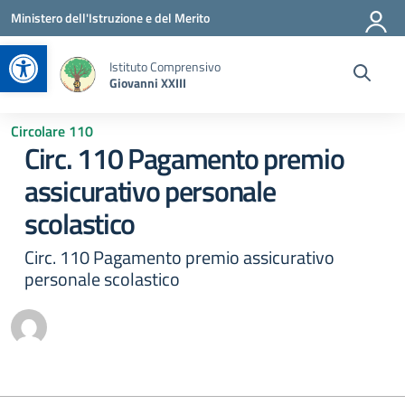
Vai ai contenuti
Vai al menu di navigazione
Vai al footer
Ministero dell'Istruzione e del Merito
Apri la barra degli strumenti
Istituto Comprensivo
Giovanni XXIII
Circolare 110
Circ. 110 Pagamento premio
assicurativo personale
scolastico
Circ. 110 Pagamento premio assicurativo
personale scolastico