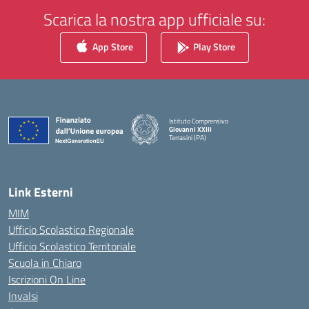
Scarica la nostra app ufficiale su:
App Store
Play Store
Istituto Comprensivo
Giovanni XXIII
Terrasini (PA)
— Visita la pagina iniziale della scuola
Link Esterni
MIM
Ufficio Scolastico Regionale
Ufficio Scolastico Territoriale
Scuola in Chiaro
Iscrizioni On Line
Invalsi