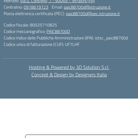
Indirizzo:
Via G. Consiglio, 1 - 90049 - Terrasini (PA)
Centralino:
0918619723
Email:
paic88700d@istruzione.it
Posta elettronica certificata (PEC):
paic88700d@pec.istruzione.it
Codice fiscale: 80025710825
Codice meccanografico:
PAIC88700D
Codice Indice delle Pubbliche Amministrazioni (IPA): istsc_paic88700d
Codice unico di fatturazione (CUF): UF7LHF
Hosting & Powered by 3D Solution S.r.l.
Concept & Design by Designers Italia