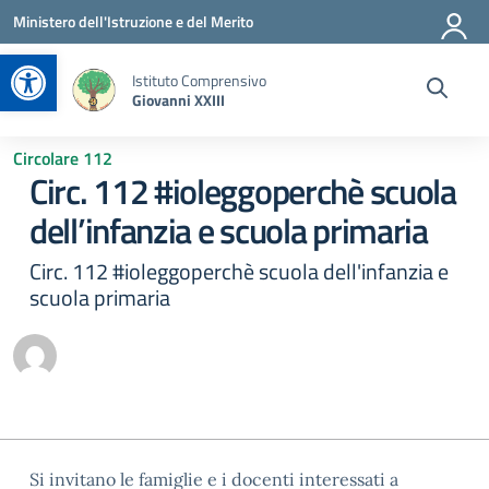
Vai ai contenuti
Vai al menu di navigazione
Vai al footer
Ministero dell'Istruzione e del Merito
Apri la barra degli strumenti
Istituto Comprensivo
Giovanni XXIII
Circolare 112
Circ. 112 #ioleggoperchè scuola
dell’infanzia e scuola primaria
Circ. 112 #ioleggoperchè scuola dell'infanzia e
scuola primaria
Si invitano le famiglie e i docenti interessati a