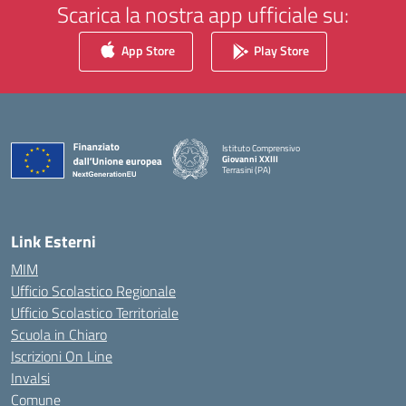
Scarica la nostra app ufficiale su:
App Store
Play Store
Istituto Comprensivo
Giovanni XXIII
Terrasini (PA)
— Visita la pagina iniziale della scuola
Link Esterni
MIM
Ufficio Scolastico Regionale
Ufficio Scolastico Territoriale
Scuola in Chiaro
Iscrizioni On Line
Invalsi
Comune