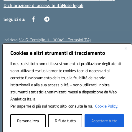
Dichiarazione di accessibilità
Note legali
Seguici su:
Indirizzo:
Via G. Consiglio, 1 - 90049 - Terrasini (PA)
Centralino:
0918619723
Email:
paic88700d@istruzione.it
Posta elettronica certificata (PEC):
Cookies e altri strumenti di tracciamento
paic88700d@pec.istruzione.it
Codice fiscale: 80025710825
Il nostro Istituto non utilizza strumenti di profilazione degli utenti -
Codice meccanografico:
PAIC88700D
sono utilizzati esclusivamente cookies tecnici necessari al
Codice Indice delle Pubbliche Amministrazioni (IPA): istsc_paic88700d
corretto funzionamento del sito, alla fruibilità dei servizi
Codice unico di fatturazione (CUF): UF7LHF
istituzionali e alla sua accessibilità – sono utilizzati, inoltre,
strumenti statistici anonimizzati messi a disposizione da Web
Analytics Italia.
Hosting & Powered by 3D Solution S.r.l.
Per saperne di più sul nostro sito, consulta la ns.
Cookie Policy.
Concept & Design by Designers Italia
Personalizza
Rifiuta tutto
Accettare tutto