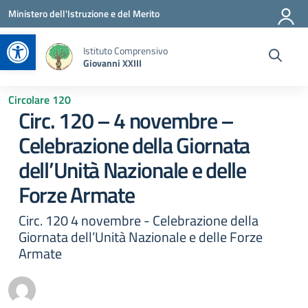
Vai ai contenuti
Vai al menu di navigazione
Vai al footer
Ministero dell'Istruzione e del Merito
Apri la barra degli strumenti
Istituto Comprensivo
Giovanni XXIII
Circolare 120
Circ. 120 – 4 novembre –
Celebrazione della Giornata
dell’Unità Nazionale e delle
Forze Armate
Circ. 120 4 novembre - Celebrazione della
Giornata dell’Unità Nazionale e delle Forze
Armate