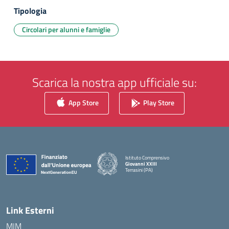
Tipologia
Circolari per alunni e famiglie
Scarica la nostra app ufficiale su:
App Store
Play Store
Istituto Comprensivo
Giovanni XXIII
Terrasini (PA)
— Visita la pagina iniziale della scuola
Link Esterni
MIM