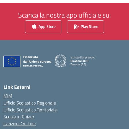
Scarica la nostra app ufficiale su:
App Store
Play Store
Istituto Comprensivo
Giovanni XXIII
Terrasini (PA)
— Visita la pagina iniziale della scuola
Link Esterni
MIM
Ufficio Scolastico Regionale
Ufficio Scolastico Territoriale
Scuola in Chiaro
Iscrizioni On Line