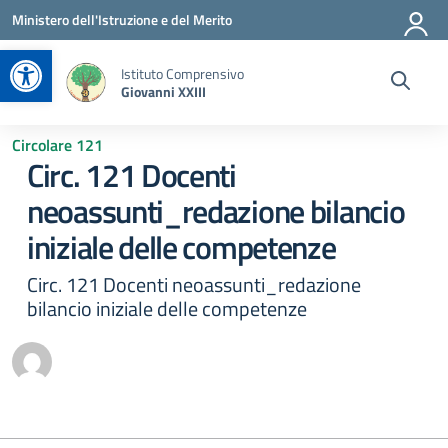
Vai ai contenuti
Vai al menu di navigazione
Vai al footer
Ministero dell'Istruzione e del Merito
Apri la barra degli strumenti
Istituto Comprensivo
Giovanni XXIII
Circolare 121
Circ. 121 Docenti
neoassunti_redazione bilancio
iniziale delle competenze
Circ. 121 Docenti neoassunti_redazione
bilancio iniziale delle competenze