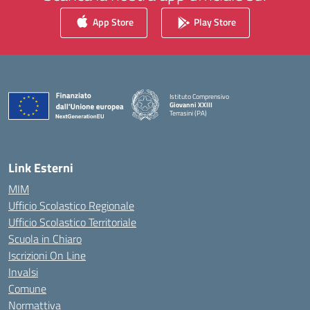
App Store
Play Store
Istituto Comprensivo
Giovanni XXIII
Terrasini (PA)
— Visita la pagina iniziale della scuola
Link Esterni
MIM
Ufficio Scolastico Regionale
Ufficio Scolastico Territoriale
Scuola in Chiaro
Iscrizioni On Line
Invalsi
Comune
Normattiva