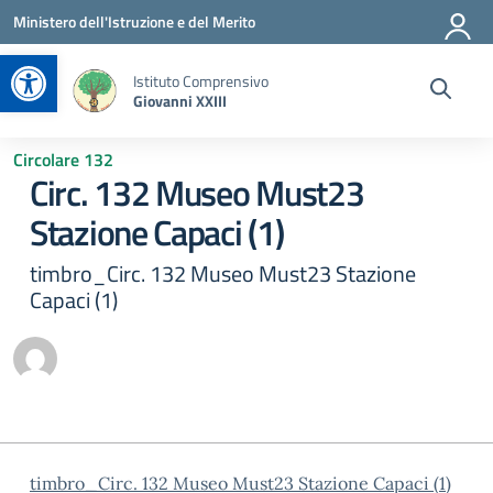
Vai ai contenuti
Vai al menu di navigazione
Vai al footer
Ministero dell'Istruzione e del Merito
Apri la barra degli strumenti
Istituto Comprensivo
Giovanni XXIII
Circolare 132
Circ. 132 Museo Must23
Stazione Capaci (1)
timbro_Circ. 132 Museo Must23 Stazione
Capaci (1)
timbro_Circ. 132 Museo Must23 Stazione Capaci (1)