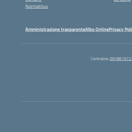
Normattiva
Amministrazione trasparente
Albo Online
Privacy Pol
Centralino:
091861972