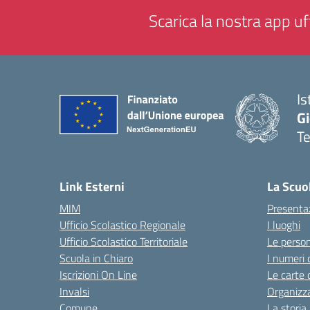
Scarica la nostra app uff
Is
Gi
Te
— 
Link Esterni
La Scuo
MIM
Presenta
Ufficio Scolastico Regionale
I luoghi
Ufficio Scolastico Territoriale
Le perso
Scuola in Chiaro
I numeri 
Iscrizioni On Line
Le carte 
Invalsi
Organizz
Comune
La storia