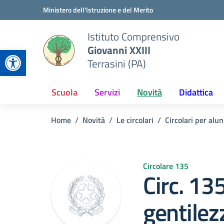
Vai ai contenuti
Vai al menu di navigazione
Vai al footer
Ministero dell'Istruzione e del Merito
Istituto Comprensivo
Giovanni XXIII
Apri la barra degli strumenti
Terrasini (PA)
Scuola
Servizi
Novità
Didattica
Home
Novità
Le circolari
Circolari per alun
Circolare 135
Circ. 13
gentilez