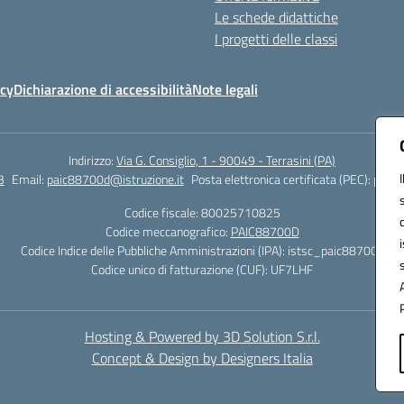
Le schede didattiche
I progetti delle classi
icy
Dichiarazione di accessibilità
Note legali
Indirizzo:
Via G. Consiglio, 1 - 90049 - Terrasini (PA)
3
Email:
paic88700d@istruzione.it
Posta elettronica certificata (PEC):
paic8
Codice fiscale: 80025710825
Codice meccanografico:
PAIC88700D
Codice Indice delle Pubbliche Amministrazioni (IPA): istsc_paic88700d
Codice unico di fatturazione (CUF): UF7LHF
Hosting & Powered by 3D Solution S.r.l.
Concept & Design by Designers Italia