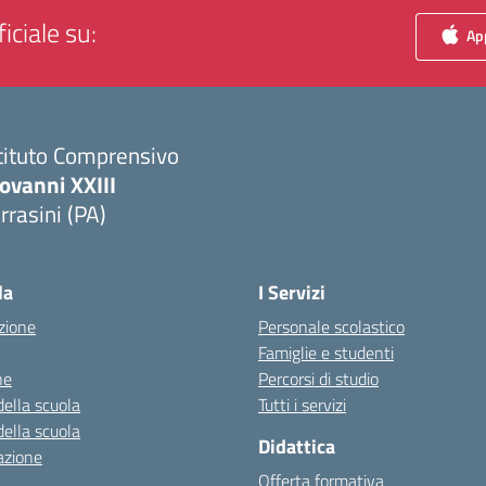
iciale su:
App
tituto Comprensivo
ovanni XXIII
rrasini (PA)
Visita la pagina iniziale della scuola
la
I Servizi
zione
Personale scolastico
Famiglie e studenti
ne
Percorsi di studio
della scuola
Tutti i servizi
della scuola
Didattica
azione
Offerta formativa