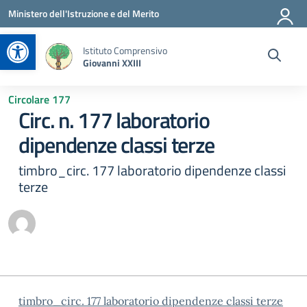
Vai ai contenuti
Vai al menu di navigazione
Vai al footer
Ministero dell'Istruzione e del Merito
Apri la barra degli strumenti
Istituto Comprensivo
Giovanni XXIII
Circolare 177
Circ. n. 177 laboratorio
dipendenze classi terze
timbro_circ. 177 laboratorio dipendenze classi
terze
timbro_circ. 177 laboratorio dipendenze classi terze