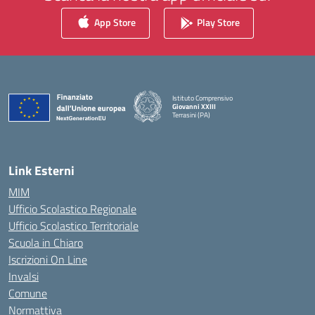
App Store
Play Store
Istituto Comprensivo
Giovanni XXIII
Terrasini (PA)
— Visita la pagina iniziale della scuola
Link Esterni
MIM
Ufficio Scolastico Regionale
Ufficio Scolastico Territoriale
Scuola in Chiaro
Iscrizioni On Line
Invalsi
Comune
Normattiva