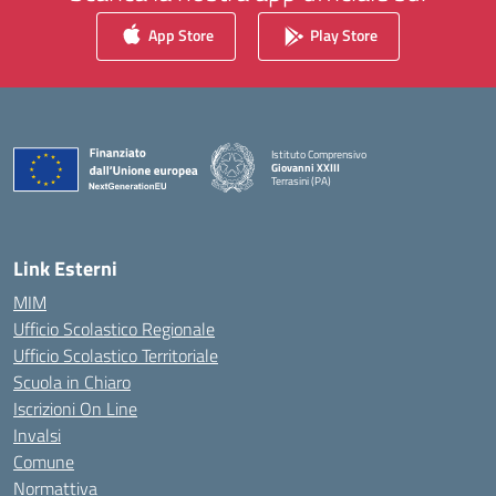
App Store
Play Store
Istituto Comprensivo
Giovanni XXIII
Terrasini (PA)
— Visita la pagina iniziale della scuola
Link Esterni
MIM
Ufficio Scolastico Regionale
Ufficio Scolastico Territoriale
Scuola in Chiaro
Iscrizioni On Line
Invalsi
Comune
Normattiva