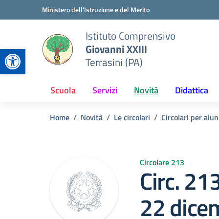
Vai ai contenuti
Vai al menu di navigazione
Vai al footer
Ministero dell'Istruzione e del Merito
Istituto Comprensivo
Giovanni XXIII
Apri la barra degli strumenti
Terrasini (PA)
Scuola
Servizi
Novità
Didattica
Home
Novità
Le circolari
Circolari per alun
Circolare 213
Circ. 21
22 dice