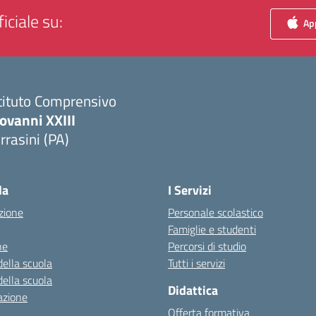
iciale su:
App
tituto Comprensivo
ovanni XXIII
rrasini (PA)
Visita la pagina iniziale della scuola
la
I Servizi
zione
Personale scolastico
Famiglie e studenti
ne
Percorsi di studio
della scuola
Tutti i servizi
della scuola
Didattica
azione
Offerta formativa