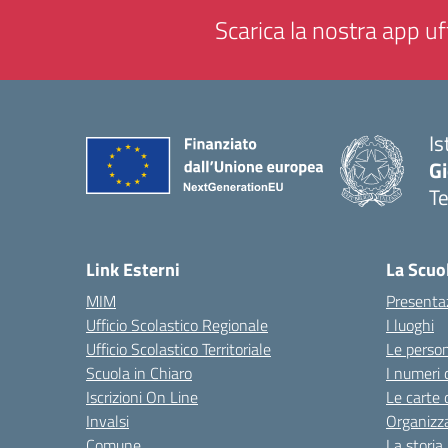
Scarica la nostra app uff
Is
Gi
Te
— 
Link Esterni
La Scuo
MIM
Presenta
Ufficio Scolastico Regionale
I luoghi
Ufficio Scolastico Territoriale
Le perso
Scuola in Chiaro
I numeri 
Iscrizioni On Line
Le carte 
Invalsi
Organizz
Comune
La storia