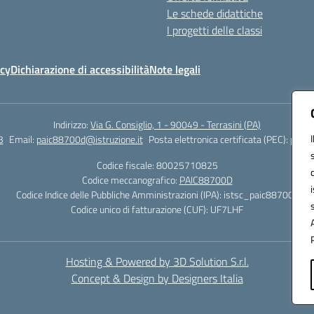
Le schede didattiche
I progetti delle classi
icy
Dichiarazione di accessibilità
Note legali
Indirizzo:
Via G. Consiglio, 1 - 90049 - Terrasini (PA)
3
Email:
paic88700d@istruzione.it
Posta elettronica certificata (PEC):
paic8
Codice fiscale: 80025710825
Codice meccanografico:
PAIC88700D
Codice Indice delle Pubbliche Amministrazioni (IPA): istsc_paic88700d
Codice unico di fatturazione (CUF): UF7LHF
Hosting & Powered by 3D Solution S.r.l.
Concept & Design by Designers Italia