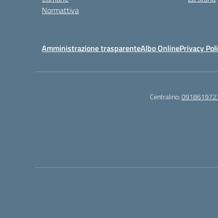
Normattiva
Amministrazione trasparente
Albo Online
Privacy Pol
Centralino:
091861972