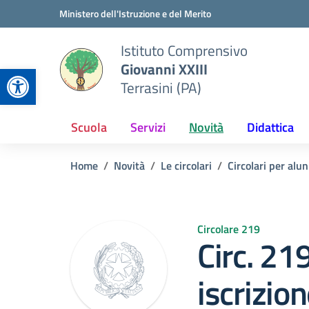
Vai ai contenuti
Vai al menu di navigazione
Vai al footer
Ministero dell'Istruzione e del Merito
Istituto Comprensivo
Giovanni XXIII
Apri la barra degli strumenti
Terrasini (PA)
Scuola
Servizi
Novità
Didattica
Home
Novità
Le circolari
Circolari per alun
Circolare 219
Circ. 219
iscrizion