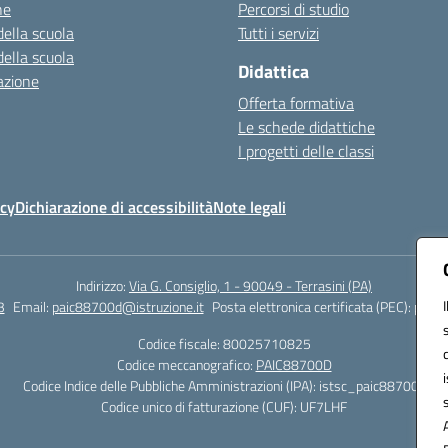
ne
Percorsi di studio
della scuola
Tutti i servizi
della scuola
Didattica
azione
Offerta formativa
Le schede didattiche
I progetti delle classi
icy
Dichiarazione di accessibilità
Note legali
Indirizzo:
Via G. Consiglio, 1 - 90049 - Terrasini (PA)
3
Email:
paic88700d@istruzione.it
Posta elettronica certificata (PEC):
paic8
Codice fiscale: 80025710825
Codice meccanografico:
PAIC88700D
Codice Indice delle Pubbliche Amministrazioni (IPA): istsc_paic88700d
Codice unico di fatturazione (CUF): UF7LHF