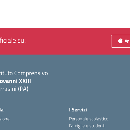
iciale su:
App
tituto Comprensivo
ovanni XXIII
rrasini (PA)
Visita la pagina iniziale della scuola
la
I Servizi
zione
Personale scolastico
Famiglie e studenti