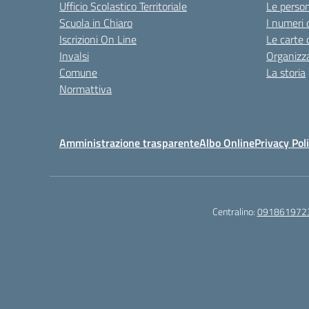
Ufficio Scolastico Territoriale
Le perso
Scuola in Chiaro
I numeri 
Iscrizioni On Line
Le carte 
Invalsi
Organizz
Comune
La storia
Normattiva
Amministrazione trasparente
Albo Online
Privacy Pol
Centralino:
091861972