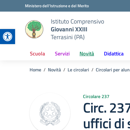
Vai ai contenuti
Vai al menu di navigazione
Vai al footer
Ministero dell'Istruzione e del Merito
Istituto Comprensivo
Giovanni XXIII
Apri la barra degli strumenti
Terrasini (PA)
Scuola
Servizi
Novità
Didattica
Home
Novità
Le circolari
Circolari per alun
Circolare 237
Circ. 2
uffici di