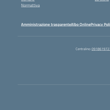
Normattiva
Amministrazione trasparente
Albo Online
Privacy Pol
Centralino:
091861972