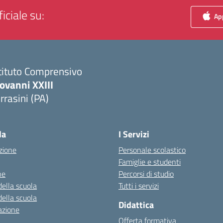
iciale su:
App
tituto Comprensivo
ovanni XXIII
rrasini (PA)
Visita la pagina iniziale della scuola
la
I Servizi
zione
Personale scolastico
Famiglie e studenti
ne
Percorsi di studio
della scuola
Tutti i servizi
della scuola
Didattica
azione
Offerta formativa