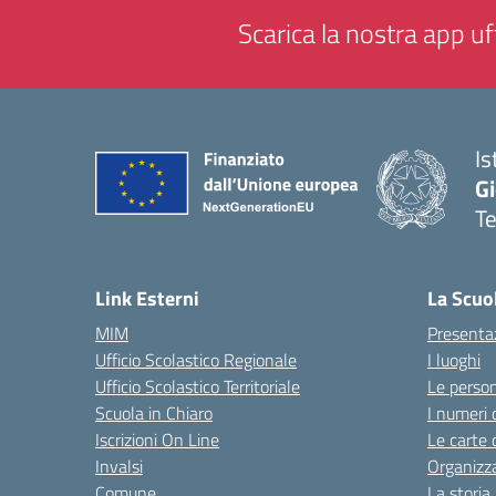
Scarica la nostra app uff
Is
Gi
Te
— 
Link Esterni
La Scuo
MIM
Presenta
Ufficio Scolastico Regionale
I luoghi
Ufficio Scolastico Territoriale
Le perso
Scuola in Chiaro
I numeri 
Iscrizioni On Line
Le carte 
Invalsi
Organizz
Comune
La storia