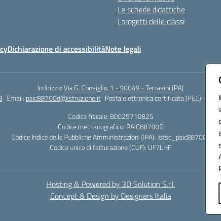
Le schede didattiche
I progetti delle classi
icy
Dichiarazione di accessibilità
Note legali
Indirizzo:
Via G. Consiglio, 1 - 90049 - Terrasini (PA)
3
Email:
paic88700d@istruzione.it
Posta elettronica certificata (PEC):
paic8
Codice fiscale: 80025710825
Codice meccanografico:
PAIC88700D
Codice Indice delle Pubbliche Amministrazioni (IPA): istsc_paic88700d
Codice unico di fatturazione (CUF): UF7LHF
Hosting & Powered by 3D Solution S.r.l.
Concept & Design by Designers Italia