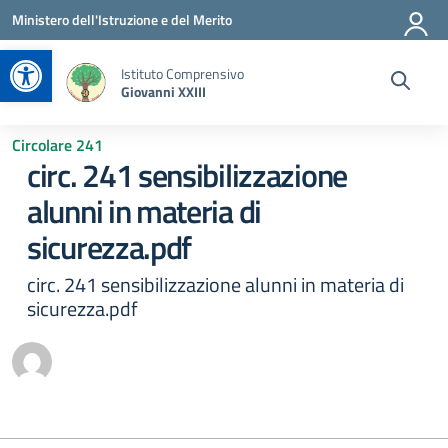
Vai ai contenuti
Vai al menu di navigazione
Vai al footer
Ministero dell'Istruzione e del Merito
Apri la barra degli strumenti
Istituto Comprensivo
Giovanni XXIII
Circolare 241
circ. 241 sensibilizzazione
alunni in materia di
sicurezza.pdf
circ. 241 sensibilizzazione alunni in materia di
sicurezza.pdf