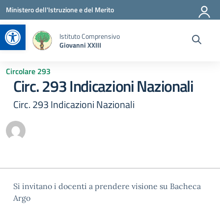
Vai ai contenuti
Vai al menu di navigazione
Vai al footer
Ministero dell'Istruzione e del Merito
Apri la barra degli strumenti
Istituto Comprensivo
Giovanni XXIII
Circolare 293
Circ. 293 Indicazioni Nazionali
Circ. 293 Indicazioni Nazionali
Si invitano i docenti a prendere visione su Bacheca
Argo