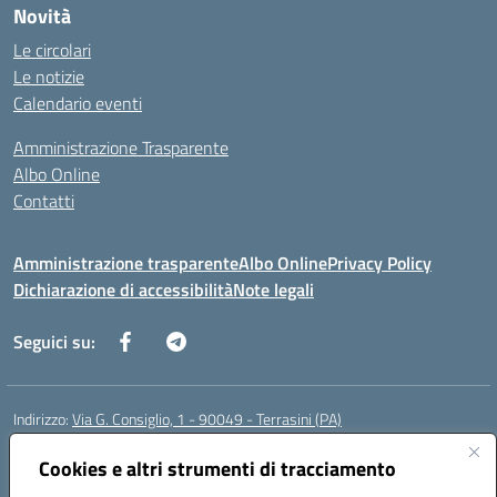
Novità
Le circolari
Le notizie
Calendario eventi
Amministrazione Trasparente
Albo Online
Contatti
Amministrazione trasparente
Albo Online
Privacy Policy
Dichiarazione di accessibilità
Note legali
Seguici su:
Indirizzo:
Via G. Consiglio, 1 - 90049 - Terrasini (PA)
Centralino:
0918619723
Email:
paic88700d@istruzione.it
Posta elettronica certificata (PEC):
Cookies e altri strumenti di tracciamento
paic88700d@pec.istruzione.it