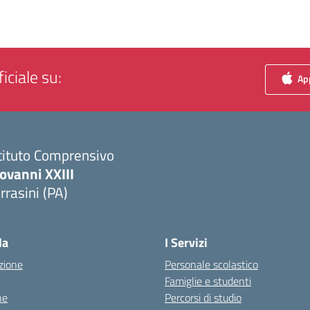
iciale su:
App
tituto Comprensivo
ovanni XXIII
rrasini (PA)
Visita la pagina iniziale della scuola
la
I Servizi
zione
Personale scolastico
Famiglie e studenti
ne
Percorsi di studio