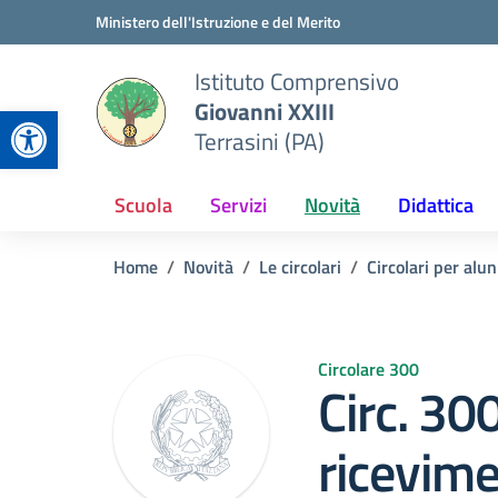
Vai ai contenuti
Vai al menu di navigazione
Vai al footer
Ministero dell'Istruzione e del Merito
Istituto Comprensivo
Giovanni XXIII
Apri la barra degli strumenti
Terrasini (PA)
Scuola
Servizi
Novità
Didattica
Home
Novità
Le circolari
Circolari per alun
Circolare 300
Circ. 30
ricevime