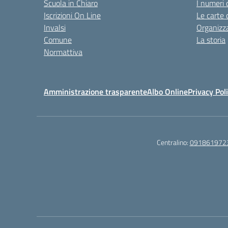
Scuola in Chiaro
I numeri 
Iscrizioni On Line
Le carte 
Invalsi
Organizz
Comune
La storia
Normattiva
Amministrazione trasparente
Albo Online
Privacy Pol
Centralino:
091861972