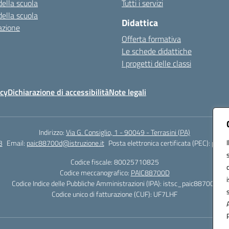
della scuola
Tutti i servizi
della scuola
Didattica
azione
Offerta formativa
Le schede didattiche
I progetti delle classi
icy
Dichiarazione di accessibilità
Note legali
Indirizzo:
Via G. Consiglio, 1 - 90049 - Terrasini (PA)
3
Email:
paic88700d@istruzione.it
Posta elettronica certificata (PEC):
paic8
Codice fiscale: 80025710825
Codice meccanografico:
PAIC88700D
Codice Indice delle Pubbliche Amministrazioni (IPA): istsc_paic88700d
Codice unico di fatturazione (CUF): UF7LHF