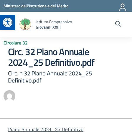
Vai ai contenuti
Vai al menu di navigazione
Vai al footer
Ministero dell'Istruzione e del Merito
Apri la barra degli strumenti
Istituto Comprensivo
Giovanni XXIII
Circolare 32
Circ. 32 Piano Annuale
2024_25 Definitivo.pdf
Circ. n 32 Piano Annuale 2024_25
Definitivo.pdf
Piano Annuale 2024_25 Definitivo