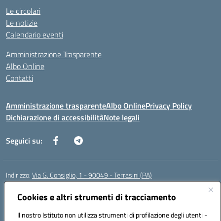
Le circolari
Le notizie
Calendario eventi
Amministrazione Trasparente
Albo Online
Contatti
Amministrazione trasparente
Albo Online
Privacy Policy
Dichiarazione di accessibilità
Note legali
Seguici su:
Indirizzo:
Via G. Consiglio, 1 - 90049 - Terrasini (PA)
Centralino:
0918619723
Email:
paic88700d@istruzione.it
Posta elettronica certificata (PEC):
Cookies e altri strumenti di tracciamento
paic88700d@pec.istruzione.it
Codice fiscale: 80025710825
Il nostro Istituto non utilizza strumenti di profilazione degli utenti -