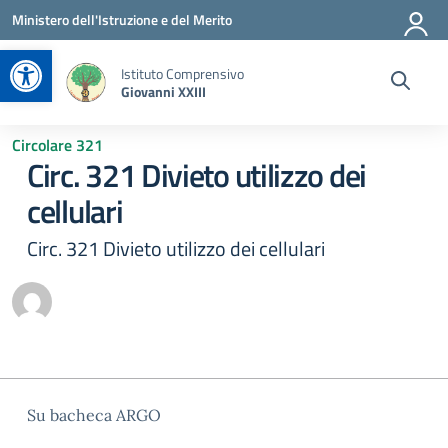
Vai ai contenuti
Vai al menu di navigazione
Vai al footer
Ministero dell'Istruzione e del Merito
Apri la barra degli strumenti
Istituto Comprensivo
Giovanni XXIII
Circolare 321
Circ. 321 Divieto utilizzo dei
cellulari
Circ. 321 Divieto utilizzo dei cellulari
Su bacheca ARGO