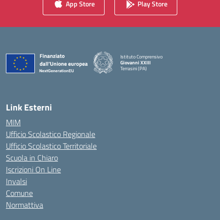
App Store
Play Store
Istituto Comprensivo
Giovanni XXIII
Terrasini (PA)
— Visita la pagina iniziale della scuola
Link Esterni
MIM
Ufficio Scolastico Regionale
Ufficio Scolastico Territoriale
Scuola in Chiaro
Iscrizioni On Line
Invalsi
Comune
Normattiva