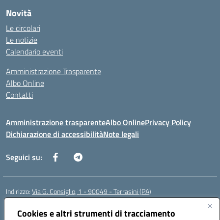
Novità
Le circolari
Le notizie
Calendario eventi
Amministrazione Trasparente
Albo Online
Contatti
Amministrazione trasparente
Albo Online
Privacy Policy
Dichiarazione di accessibilità
Note legali
Seguici su:
Indirizzo:
Via G. Consiglio, 1 - 90049 - Terrasini (PA)
Centralino:
0918619723
Email:
paic88700d@istruzione.it
Posta elettronica certificata (PEC):
Cookies e altri strumenti di tracciamento
paic88700d@pec.istruzione.it