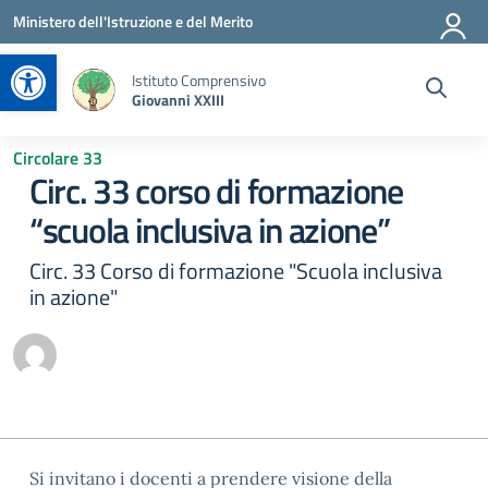
Vai ai contenuti
Vai al menu di navigazione
Vai al footer
Ministero dell'Istruzione e del Merito
Apri la barra degli strumenti
Istituto Comprensivo
Giovanni XXIII
Circolare 33
Circ. 33 corso di formazione
“scuola inclusiva in azione”
Circ. 33 Corso di formazione "Scuola inclusiva
in azione"
Si invitano i docenti a prendere visione della