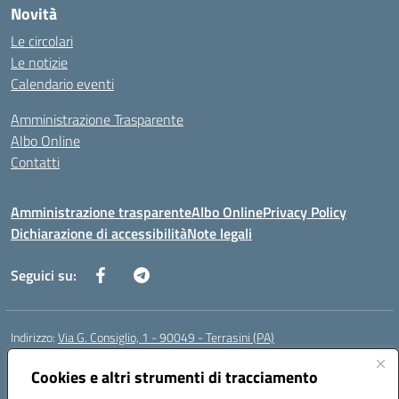
Novità
Le circolari
Le notizie
Calendario eventi
Amministrazione Trasparente
Albo Online
Contatti
Amministrazione trasparente
Albo Online
Privacy Policy
Dichiarazione di accessibilità
Note legali
Seguici su:
Indirizzo:
Via G. Consiglio, 1 - 90049 - Terrasini (PA)
Centralino:
0918619723
Email:
paic88700d@istruzione.it
Posta elettronica certificata (PEC):
Cookies e altri strumenti di tracciamento
paic88700d@pec.istruzione.it