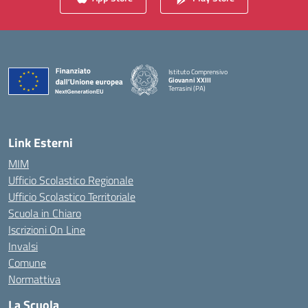
Istituto Comprensivo
Giovanni XXIII
Terrasini (PA)
— Visita la pagina iniziale della scuola
Link Esterni
MIM
Ufficio Scolastico Regionale
Ufficio Scolastico Territoriale
Scuola in Chiaro
Iscrizioni On Line
Invalsi
Comune
Normattiva
La Scuola