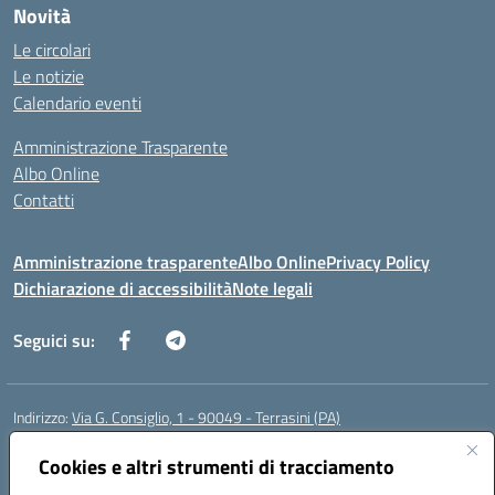
Novità
Le circolari
Le notizie
Calendario eventi
Amministrazione Trasparente
Albo Online
Contatti
Amministrazione trasparente
Albo Online
Privacy Policy
Dichiarazione di accessibilità
Note legali
Seguici su:
Indirizzo:
Via G. Consiglio, 1 - 90049 - Terrasini (PA)
Centralino:
0918619723
Email:
paic88700d@istruzione.it
Posta elettronica certificata (PEC):
Cookies e altri strumenti di tracciamento
paic88700d@pec.istruzione.it