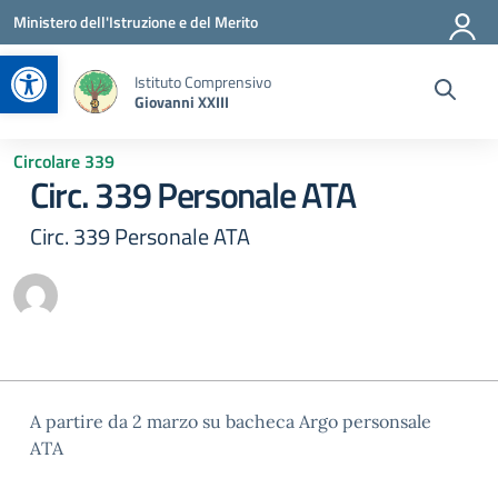
Vai ai contenuti
Vai al menu di navigazione
Vai al footer
Ministero dell'Istruzione e del Merito
Apri la barra degli strumenti
Istituto Comprensivo
Giovanni XXIII
Circolare 339
Circ. 339 Personale ATA
Circ. 339 Personale ATA
A partire da 2 marzo su bacheca Argo personsale
ATA