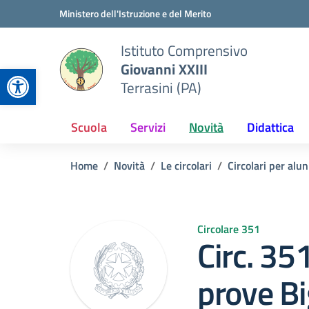
Vai ai contenuti
Vai al menu di navigazione
Vai al footer
Ministero dell'Istruzione e del Merito
Istituto Comprensivo
Giovanni XXIII
Apri la barra degli strumenti
Terrasini (PA)
Scuola
Servizi
Novità
Didattica
Home
Novità
Le circolari
Circolari per alun
Circolare 351
Circ. 35
prove Bi