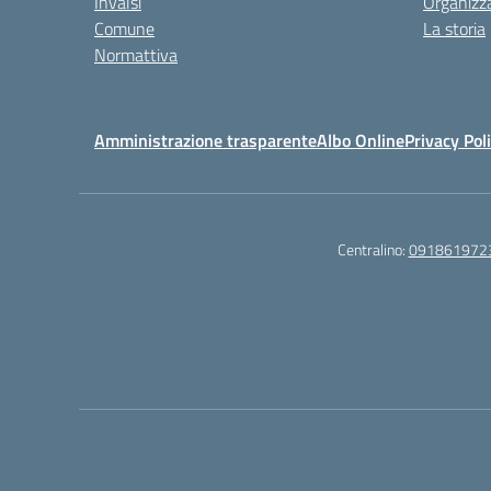
Invalsi
Organizz
Comune
La storia
Normattiva
Amministrazione trasparente
Albo Online
Privacy Pol
Centralino:
091861972