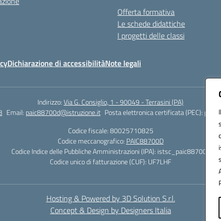
azione
Offerta formativa
Le schede didattiche
I progetti delle classi
icy
Dichiarazione di accessibilità
Note legali
Indirizzo:
Via G. Consiglio, 1 - 90049 - Terrasini (PA)
3
Email:
paic88700d@istruzione.it
Posta elettronica certificata (PEC):
paic8
Codice fiscale: 80025710825
Codice meccanografico:
PAIC88700D
Codice Indice delle Pubbliche Amministrazioni (IPA): istsc_paic88700d
Codice unico di fatturazione (CUF): UF7LHF
Hosting & Powered by 3D Solution S.r.l.
Concept & Design by Designers Italia