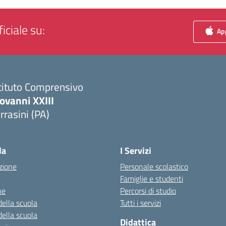
iciale su:
App
tituto Comprensivo
ovanni XXIII
rrasini (PA)
Visita la pagina iniziale della scuola
la
I Servizi
zione
Personale scolastico
Famiglie e studenti
ne
Percorsi di studio
della scuola
Tutti i servizi
della scuola
Didattica