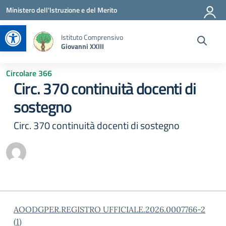
Vai ai contenuti
Vai al menu di navigazione
Vai al footer
Ministero dell'Istruzione e del Merito
Apri la barra degli strumenti
Istituto Comprensivo
Giovanni XXIII
Circolare 366
Circ. 370 continuità docenti di
sostegno
Circ. 370 continuità docenti di sostegno
AOODGPER.REGISTRO UFFICIALE.2026.0007766-2
(1)