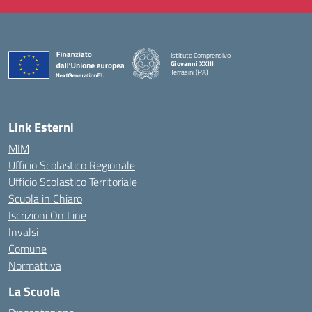
Istituto Comprensivo
Giovanni XXIII
Terrasini (PA)
— Visita la pagina iniziale della scuola
Link Esterni
MIM
Ufficio Scolastico Regionale
Ufficio Scolastico Territoriale
Scuola in Chiaro
Iscrizioni On Line
Invalsi
Comune
Normattiva
La Scuola