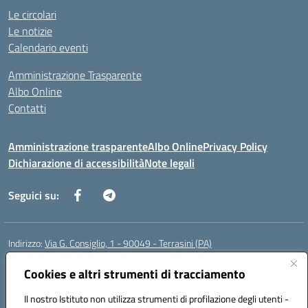
Le circolari
Le notizie
Calendario eventi
Amministrazione Trasparente
Albo Online
Contatti
Amministrazione trasparente
Albo Online
Privacy Policy
Dichiarazione di accessibilità
Note legali
Seguici su:
Indirizzo:
Via G. Consiglio, 1 - 90049 - Terrasini (PA)
Centralino:
0918619723
Email:
paic88700d@istruzione.it
Posta elettronica certificata (PEC):
Cookies e altri strumenti di tracciamento
paic88700d@pec.istruzione.it
Codice fiscale: 80025710825
Il nostro Istituto non utilizza strumenti di profilazione degli utenti -