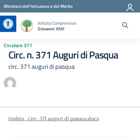
Vai ai contenuti
Vai al menu di navigazione
Vai al footer
Ministero dell'Istruzione e del Merito
Apri la barra degli strumenti
Istituto Comprensivo
Giovanni XXIII
Circolare 371
Circ. n. 371 Auguri di Pasqua
circ. 371 auguri di pasqua
timbro_circ. 371 auguri di pasqua.docx