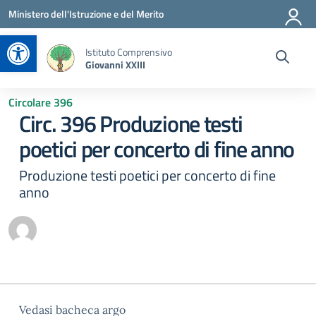
Vai ai contenuti
Vai al menu di navigazione
Vai al footer
Ministero dell'Istruzione e del Merito
Apri la barra degli strumenti
Istituto Comprensivo
Giovanni XXIII
Circolare 396
Circ. 396 Produzione testi
poetici per concerto di fine anno
Produzione testi poetici per concerto di fine
anno
Vedasi bacheca argo