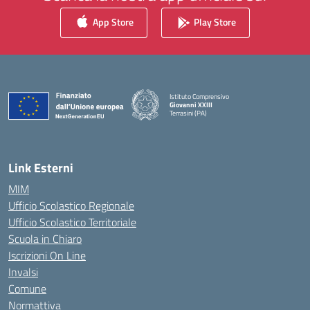
App Store
Play Store
Istituto Comprensivo
Giovanni XXIII
Terrasini (PA)
— Visita la pagina iniziale della scuola
Link Esterni
MIM
Ufficio Scolastico Regionale
Ufficio Scolastico Territoriale
Scuola in Chiaro
Iscrizioni On Line
Invalsi
Comune
Normattiva