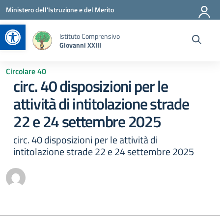
Vai ai contenuti
Vai al menu di navigazione
Vai al footer
Ministero dell'Istruzione e del Merito
Apri la barra degli strumenti
Istituto Comprensivo
Giovanni XXIII
Circolare 40
circ. 40 disposizioni per le
attività di intitolazione strade
22 e 24 settembre 2025
circ. 40 disposizioni per le attività di
intitolazione strade 22 e 24 settembre 2025