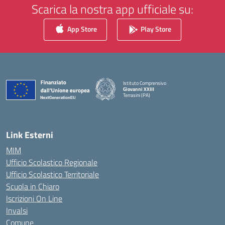
Scarica la nostra app ufficiale su:
App Store
Play Store
Istituto Comprensivo
Giovanni XXIII
Terrasini (PA)
— Visita la pagina iniziale della scuola
Link Esterni
MIM
Ufficio Scolastico Regionale
Ufficio Scolastico Territoriale
Scuola in Chiaro
Iscrizioni On Line
Invalsi
Comune