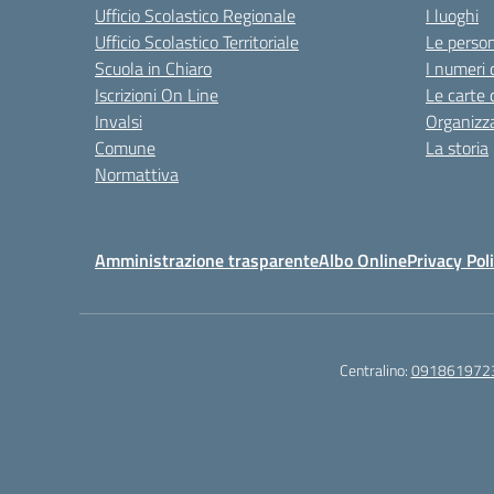
Ufficio Scolastico Regionale
I luoghi
Ufficio Scolastico Territoriale
Le perso
Scuola in Chiaro
I numeri 
Iscrizioni On Line
Le carte 
Invalsi
Organizz
Comune
La storia
Normattiva
Amministrazione trasparente
Albo Online
Privacy Pol
Centralino:
091861972