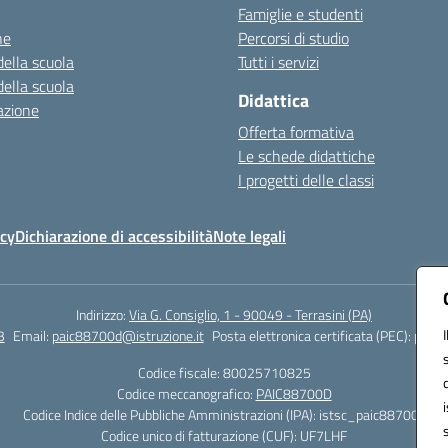
Famiglie e studenti
ne
Percorsi di studio
della scuola
Tutti i servizi
della scuola
Didattica
azione
Offerta formativa
Le schede didattiche
I progetti delle classi
icy
Dichiarazione di accessibilità
Note legali
Indirizzo:
Via G. Consiglio, 1 - 90049 - Terrasini (PA)
3
Email:
paic88700d@istruzione.it
Posta elettronica certificata (PEC):
paic8
Codice fiscale: 80025710825
Codice meccanografico:
PAIC88700D
Codice Indice delle Pubbliche Amministrazioni (IPA): istsc_paic88700d
Codice unico di fatturazione (CUF): UF7LHF