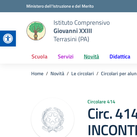
Vai ai contenuti
Vai al menu di navigazione
Vai al footer
Ministero dell'Istruzione e del Merito
Istituto Comprensivo
Giovanni XXIII
Apri la barra degli strumenti
Terrasini (PA)
Scuola
Servizi
Novità
Didattica
Home
Novità
Le circolari
Circolari per alun
Circolare 414
Circ. 4
INCONT