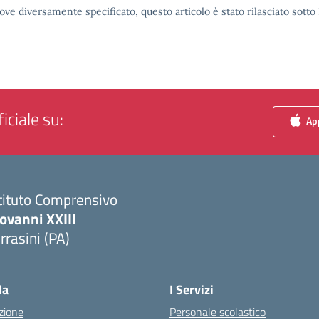
ove diversamente specificato, questo articolo è stato rilasciato sott
iciale su:
App
tituto Comprensivo
ovanni XXIII
rrasini (PA)
Visita la pagina iniziale della scuola
la
I Servizi
zione
Personale scolastico