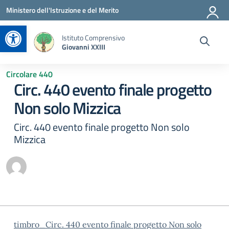
Vai ai contenuti
Vai al menu di navigazione
Vai al footer
Ministero dell'Istruzione e del Merito
Apri la barra degli strumenti
Istituto Comprensivo
Giovanni XXIII
Circolare 440
Circ. 440 evento finale progetto
Non solo Mizzica
Circ. 440 evento finale progetto Non solo
Mizzica
timbro_Circ. 440 evento finale progetto Non solo