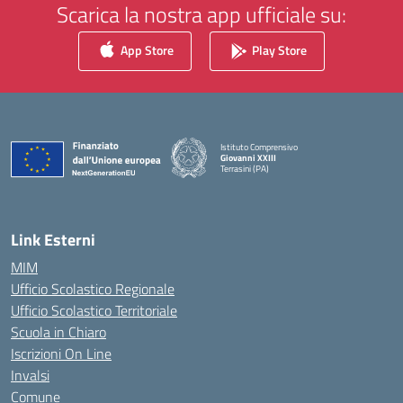
Scarica la nostra app ufficiale su:
App Store
Play Store
Istituto Comprensivo
Giovanni XXIII
Terrasini (PA)
— Visita la pagina iniziale della scuola
Link Esterni
MIM
Ufficio Scolastico Regionale
Ufficio Scolastico Territoriale
Scuola in Chiaro
Iscrizioni On Line
Invalsi
Comune