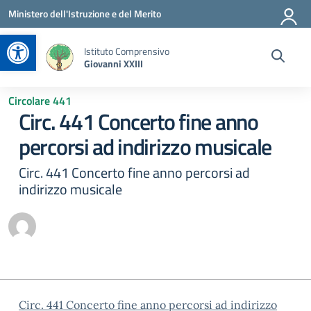
Vai ai contenuti
Vai al menu di navigazione
Vai al footer
Ministero dell'Istruzione e del Merito
Apri la barra degli strumenti
Istituto Comprensivo
Giovanni XXIII
Circolare 441
Circ. 441 Concerto fine anno
percorsi ad indirizzo musicale
Circ. 441 Concerto fine anno percorsi ad
indirizzo musicale
Circ. 441 Concerto fine anno percorsi ad indirizzo