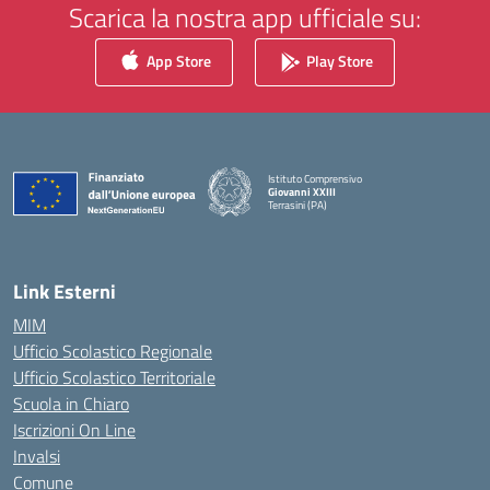
Scarica la nostra app ufficiale su:
App Store
Play Store
Istituto Comprensivo
Giovanni XXIII
Terrasini (PA)
— Visita la pagina iniziale della scuola
Link Esterni
MIM
Ufficio Scolastico Regionale
Ufficio Scolastico Territoriale
Scuola in Chiaro
Iscrizioni On Line
Invalsi
Comune