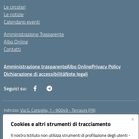
Le circolari
Le notizie
Calendario eventi
Amministrazione Trasparente
Albo Online
Contatti
Amministrazione trasparente
Albo Online
Privacy Policy
Dichiarazione di accessibilità
Note legali
Seguici su:
Indirizzo:
Via G. Consiglio, 1 - 90049 - Terrasini (PA)
Centralino:
0918619723
Email:
paic88700d@istruzione.it
Posta elettronica certificata (PEC):
Cookies e altri strumenti di tracciamento
paic88700d@pec.istruzione.it
Codice fiscale: 80025710825
Il nostro Istituto non utilizza strumenti di profilazione degli utenti -