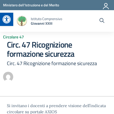
Vai ai contenuti
Vai al menu di navigazione
Vai al footer
Ministero dell'Istruzione e del Merito
Apri la barra degli strumenti
Istituto Comprensivo
Giovanni XXIII
Circolare 47
Circ. 47 Ricognizione
formazione sicurezza
Circ. 47 Ricognizione formazione sicurezza
Si invitano i docenti a prendere visione dell’indicata
circolare su portale AXIOS