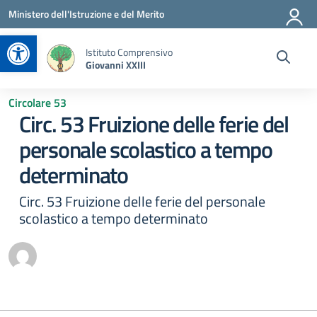
Vai ai contenuti
Vai al menu di navigazione
Vai al footer
Ministero dell'Istruzione e del Merito
Apri la barra degli strumenti
Istituto Comprensivo
Giovanni XXIII
Circolare 53
Circ. 53 Fruizione delle ferie del
personale scolastico a tempo
determinato
Circ. 53 Fruizione delle ferie del personale
scolastico a tempo determinato