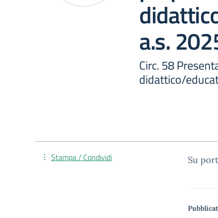
didattic
a.s. 20
Circ. 58 Present
didattico/educat
Stampa / Condividi
Su por
Pubblicat