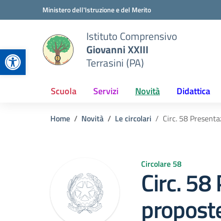
Vai ai contenuti
Vai al menu di navigazione
Vai al footer
Ministero dell'Istruzione e del Merito
Istituto Comprensivo
Giovanni XXIII
Apri la barra degli strumenti
Terrasini (PA)
Scuola
Servizi
Novità
Didattica
Home
Novità
Le circolari
Circ. 58 Presenta
Circolare 58
Circ. 58
proposte