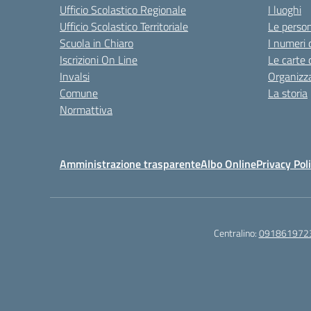
Ufficio Scolastico Regionale
I luoghi
Ufficio Scolastico Territoriale
Le perso
Scuola in Chiaro
I numeri 
Iscrizioni On Line
Le carte 
Invalsi
Organizz
Comune
La storia
Normattiva
Amministrazione trasparente
Albo Online
Privacy Pol
Centralino:
091861972