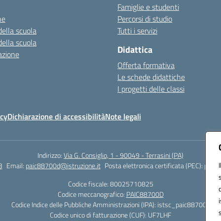
Famiglie e studenti
ne
Percorsi di studio
della scuola
Tutti i servizi
della scuola
Didattica
azione
Offerta formativa
Le schede didattiche
I progetti delle classi
icy
Dichiarazione di accessibilità
Note legali
Indirizzo:
Via G. Consiglio, 1 - 90049 - Terrasini (PA)
3
Email:
paic88700d@istruzione.it
Posta elettronica certificata (PEC):
paic8
Codice fiscale: 80025710825
Codice meccanografico:
PAIC88700D
Codice Indice delle Pubbliche Amministrazioni (IPA): istsc_paic88700d
Codice unico di fatturazione (CUF): UF7LHF