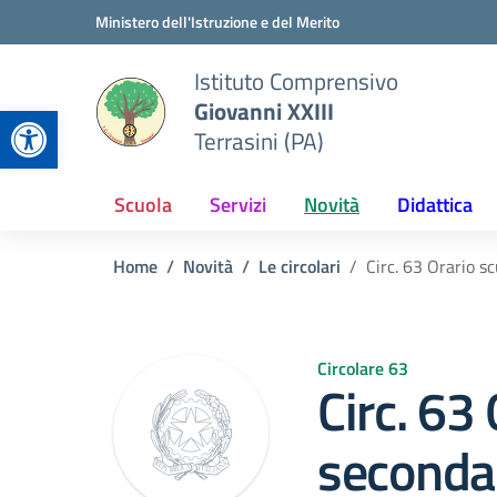
Vai ai contenuti
Vai al menu di navigazione
Vai al footer
Ministero dell'Istruzione e del Merito
Istituto Comprensivo
Giovanni XXIII
Apri la barra degli strumenti
Terrasini (PA)
Scuola
Servizi
Novità
Didattica
Home
Novità
Le circolari
Circ. 63 Orario s
Circolare 63
Circ. 63
secondar