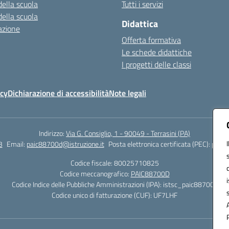
della scuola
Tutti i servizi
della scuola
Didattica
azione
Offerta formativa
Le schede didattiche
I progetti delle classi
icy
Dichiarazione di accessibilità
Note legali
Indirizzo:
Via G. Consiglio, 1 - 90049 - Terrasini (PA)
3
Email:
paic88700d@istruzione.it
Posta elettronica certificata (PEC):
paic8
Codice fiscale: 80025710825
Codice meccanografico:
PAIC88700D
Codice Indice delle Pubbliche Amministrazioni (IPA): istsc_paic88700d
Codice unico di fatturazione (CUF): UF7LHF