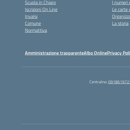
Scuola in Chiaro
I numeri 
Iscrizioni On Line
Le carte 
Invalsi
Organizz
Comune
La storia
Normattiva
Amministrazione trasparente
Albo Online
Privacy Pol
Centralino:
091861972