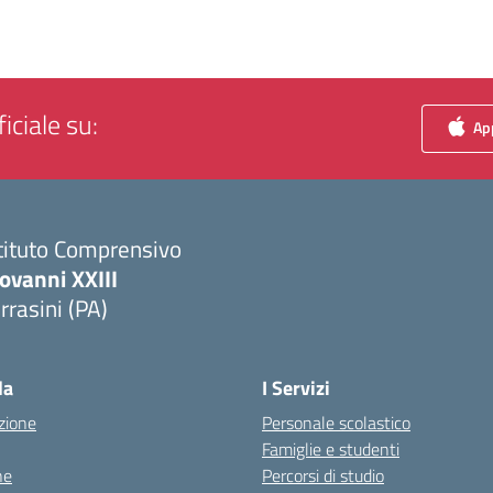
iciale su:
App
tituto Comprensivo
ovanni XXIII
rrasini (PA)
Visita la pagina iniziale della scuola
la
I Servizi
zione
Personale scolastico
Famiglie e studenti
ne
Percorsi di studio